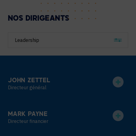
NOS DIRIGEANTS
Filter
team
by
department
JOHN ZETTEL
Directeur général
MARK PAYNE
Directeur financier