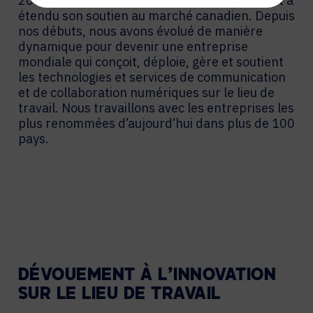
2017, AVI-SPL a acquis Sharp’s Audio Visual et a
étendu son soutien au marché canadien. Depuis
nos débuts, nous avons évolué de manière
dynamique pour devenir une entreprise
mondiale qui conçoit, déploie, gère et soutient
les technologies et services de communication
et de collaboration numériques sur le lieu de
travail. Nous travaillons avec les entreprises les
plus renommées d’aujourd’hui dans plus de 100
pays.
DÉVOUEMENT À L’INNOVATION
SUR LE LIEU DE TRAVAIL