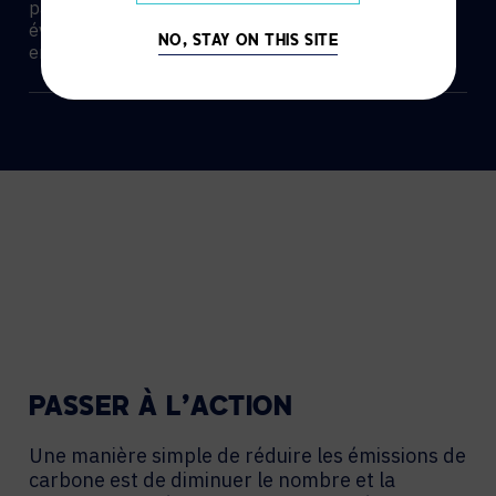
par employé et un taux d’achèvement de 98 % des
évaluations annuelles des performances des
NO, STAY ON THIS SITE
employés.
PASSER À L’ACTION
Une manière simple de réduire les émissions de
carbone est de diminuer le nombre et la