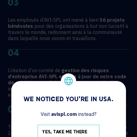
03
Les employés d’AVI-SPL ont mené à bien
56 projets
bénévoles
pour des organisations à but non lucratif à
travers le monde, redonnant ainsi à la communauté
dans laquelle nous vivons et travaillons.
04
Création d’un comité de
gestion des risques
d’entreprise AVI-SPL et mise à
jour de notre code
de conduite mondial des fournisseurs
afin d’y
inclure des exigences en matière de gestion
environnementale.
WE NOTICED YOU'RE IN USA.
05
Visit
avispl.com
instead?
Taux de rétention des employés de
88,5 %
atteint en
2024, avec une moyenne de 13,7 heures de formation
YES, TAKE ME THERE